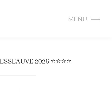
MENU
SSEAUVE 2026 ⭐️⭐️⭐️⭐️