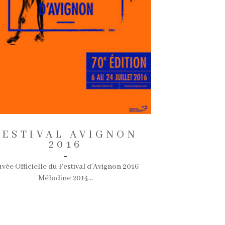
Le chef propo
l’ail noir av
Vacqueyras Ara
rouge produit 
Rhône est suf
FESTIVAL AVIGNON
2016
-
vée Officielle du Festival d’Avignon 2016
Mélodine 2014...